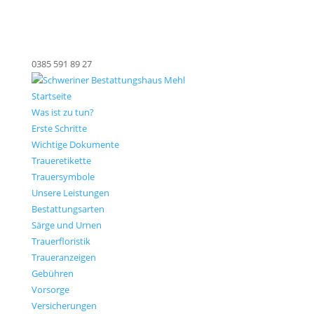
0385 591 89 27
Startseite
Was ist zu tun?
Erste Schritte
Wichtige Dokumente
Traueretikette
Trauersymbole
Unsere Leistungen
Bestattungsarten
Särge und Urnen
Trauerfloristik
Traueranzeigen
Gebühren
Vorsorge
Versicherungen