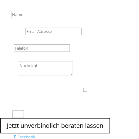
E-Mail:
info@schweriner-bestattungshaus.de
Name
Email Adresse
Telefon
Nachricht
Datenschutzerklärung
Datenschutzerklärung
„Ich habe die
Datenschutzerklärung gelesen und stimme zu.“
5 + 6
=
Jetzt unverbindlich beraten lassen
Facebook