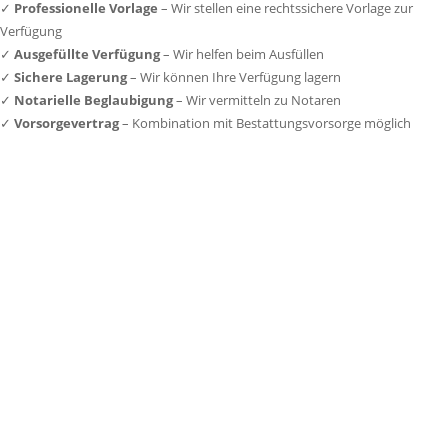
✓
Professionelle Vorlage
– Wir stellen eine rechtssichere Vorlage zur
Verfügung
✓
Ausgefüllte Verfügung
– Wir helfen beim Ausfüllen
✓
Sichere Lagerung
– Wir können Ihre Verfügung lagern
✓
Notarielle Beglaubigung
– Wir vermitteln zu Notaren
✓
Vorsorgevertrag
– Kombination mit Bestattungsvorsorge möglich
Wir sind für Sie da.
Zögern Sie nicht, uns anzurufen. Wir nehmen uns Zeit für Ihr Anliegen – zu
jeder Zeit, in aller Ruhe und mit vollem Verständnis für Ihre Situation.
24 Stunden erreichbar
Telefon:
0385-591 89 27
Schweriner Bestattungshaus Mehl GmbH
Münzstraße 21
19055 Schwerin