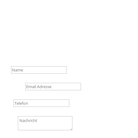
Telefon:
0385-591 89 27
Schweriner Bestattungshaus Mehl GmbH
Münzstraße 21
19055 Schwerin
E-Mail:
info@schweriner-bestattungshaus.de
Name
Email Adresse
Telefon
Nachricht