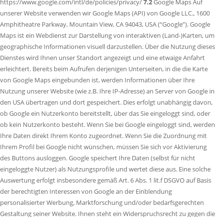
https://www.google.com/intl/de/policies/privacy/
7.2
Google Maps Auf
unserer Website verwenden wir Google Maps (API) von Google LLC., 1600
Amphitheatre Parkway, Mountain View, CA 94043, USA (“Google”). Google
Maps ist ein Webdienst zur Darstellung von interaktiven (Land-)Karten, um
geographische Informationen visuell darzustellen. Über die Nutzung dieses
Dienstes wird Ihnen unser Standort angezeigt und eine etwaige Anfahrt
erleichtert. Bereits beim Aufrufen derjenigen Unterseiten, in die die Karte
von Google Maps eingebunden ist, werden Informationen über Ihre
Nutzung unserer Website (wie z.B. Ihre IP-Adresse) an Server von Google in
den USA übertragen und dort gespeichert. Dies erfolgt unabhängig davon,
ob Google ein Nutzerkonto bereitstellt, über das Sie eingeloggt sind, oder
ob kein Nutzerkonto besteht. Wenn Sie bei Google eingeloggt sind, werden
Ihre Daten direkt Ihrem Konto zugeordnet. Wenn Sie die Zuordnung mit
Ihrem Profil bei Google nicht wünschen, müssen Sie sich vor Aktivierung
des Buttons ausloggen. Google speichert Ihre Daten (selbst für nicht
eingeloggte Nutzer) als Nutzungsprofile und wertet diese aus. Eine solche
Auswertung erfolgt insbesondere gemäß Art. 6 Abs. 1 lit.f DSGVO auf Basis
der berechtigten Interessen von Google an der Einblendung
personalisierter Werbung, Marktforschung und/oder bedarfsgerechten
Gestaltung seiner Website. Ihnen steht ein Widerspruchsrecht zu gegen die