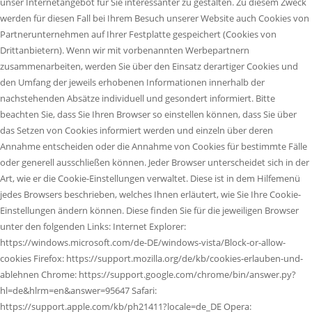
unser Internetangebot für Sie interessanter zu gestalten. Zu diesem Zweck
werden für diesen Fall bei Ihrem Besuch unserer Website auch Cookies von
Partnerunternehmen auf Ihrer Festplatte gespeichert (Cookies von
Drittanbietern). Wenn wir mit vorbenannten Werbepartnern
zusammenarbeiten, werden Sie über den Einsatz derartiger Cookies und
den Umfang der jeweils erhobenen Informationen innerhalb der
nachstehenden Absätze individuell und gesondert informiert. Bitte
beachten Sie, dass Sie Ihren Browser so einstellen können, dass Sie über
das Setzen von Cookies informiert werden und einzeln über deren
Annahme entscheiden oder die Annahme von Cookies für bestimmte Fälle
oder generell ausschließen können. Jeder Browser unterscheidet sich in der
Art, wie er die Cookie-Einstellungen verwaltet. Diese ist in dem Hilfemenü
jedes Browsers beschrieben, welches Ihnen erläutert, wie Sie Ihre Cookie-
Einstellungen ändern können. Diese finden Sie für die jeweiligen Browser
unter den folgenden Links: Internet Explorer:
https://windows.microsoft.com/de-DE/windows-vista/Block-or-allow-
cookies Firefox: https://support.mozilla.org/de/kb/cookies-erlauben-und-
ablehnen Chrome: https://support.google.com/chrome/bin/answer.py?
hl=de&hlrm=en&answer=95647 Safari:
https://support.apple.com/kb/ph21411?locale=de_DE Opera: