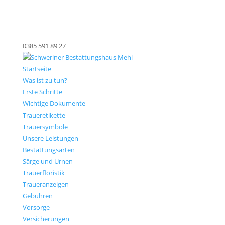
0385 591 89 27
Startseite
Was ist zu tun?
Erste Schritte
Wichtige Dokumente
Traueretikette
Trauersymbole
Unsere Leistungen
Bestattungsarten
Särge und Urnen
Trauerfloristik
Traueranzeigen
Gebühren
Vorsorge
Versicherungen