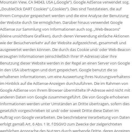
Mountain View, CA 94043, USA („Google“). Google AdSense verwendet sog.
„DoubleClick DART Cookies“ („Cookies“). Dies sind Textdateien, die auf
Ihrem Computer gespeichert werden und die eine Analyse der Benutzung
der Website durch Sie ermöglichen. Darüber hinaus verwendet Google
AdSense zur Sammlung von Informationen auch sog. „Web-Beacons“
(kleine unsichtbare Grafiken), durch deren Verwendung einfache Aktionen
wie der Besucherverkehr auf der Website aufgezeichnet, gesammelt und
ausgewertet werden können. Die durch das Cookie und/ oder Web-Beacon
erzeugten Informationen (einschließlich Ihrer IP-Adresse) über Ihre
Benutzung dieser Website werden in der Regel an einen Server von Google
in den USA übertragen und dort gespeichert. Google benutzt die so
erhaltenen Informationen, um eine Auswertung Ihres Nutzungsverhaltens
im Hinblick auf die AdSense-Anzeigen durchzuführen. Die im Rahmen von
Google AdSense von Ihrem Browser übermittelte IP-Adresse wird nicht mit
anderen Daten von Google zusammengeführt. Die von Google erhobenen
Informationen werden unter Umständen an Dritte übertragen, sofern dies
gesetzlich vorgeschrieben ist und/ oder soweit Dritte diese Daten im
Auftrag von Google verarbeiten. Die beschriebene Verarbeitung von Daten
erfolgt gemäß Art. 6 Abs. 1 lit. f DSGVO zum Zwecke der zielgerichteten
werblichen Ansprache des Nutzers durch werbende Dritte, deren Anzeigen