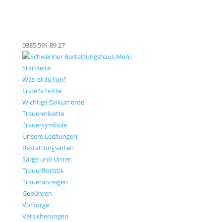
0385 591 89 27
Startseite
Was ist zu tun?
Erste Schritte
Wichtige Dokumente
Traueretikette
Trauersymbole
Unsere Leistungen
Bestattungsarten
Särge und Urnen
Trauerfloristik
Traueranzeigen
Gebühren
Vorsorge
Versicherungen